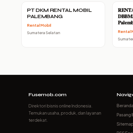
PT DKM RENTAL MOBIL
𝐑𝐄𝐍𝐓
PALEMBANG
𝐃𝐁𝐁𝐌𝐒
𝐏𝐚𝐥𝐞𝐦
Rental Mobil
Rental 
Sumatera Selatan
Sumater
Fusemob.com
Navig
Berand
Direktori bisnis online Indonesia.
Temukan usaha, produk, dan layanan
Pasang I
terdekat.
Sitema