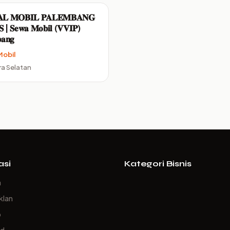
𝐋 𝐌𝐎𝐁𝐈𝐋 𝐏𝐀𝐋𝐄𝐌𝐁𝐀𝐍𝐆
 | 𝐒𝐞𝐰𝐚 𝐌𝐨𝐛𝐢𝐥 (𝐕𝐕𝐈𝐏)
𝐚𝐧𝐠
Mobil
a Selatan
asi
Kategori Bisnis
a
klan
p