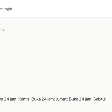
ar
Login
rta
ka 24 jam; Kamis: Buka 24 jam; Jumat: Buka 24 jam; Sabtu: