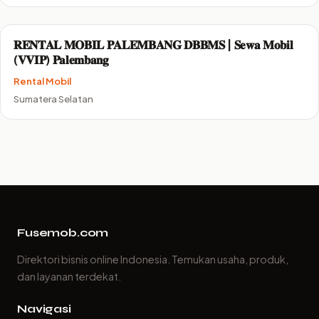
𝐑𝐄𝐍𝐓𝐀𝐋 𝐌𝐎𝐁𝐈𝐋 𝐏𝐀𝐋𝐄𝐌𝐁𝐀𝐍𝐆 𝐃𝐁𝐁𝐌𝐒 | 𝐒𝐞𝐰𝐚 𝐌𝐨𝐛𝐢𝐥
(𝐕𝐕𝐈𝐏) 𝐏𝐚𝐥𝐞𝐦𝐛𝐚𝐧𝐠
Rental Mobil
Sumatera Selatan
Fusemob.com
Direktori bisnis online Indonesia. Temukan usaha, produk,
dan layanan terdekat.
Navigasi