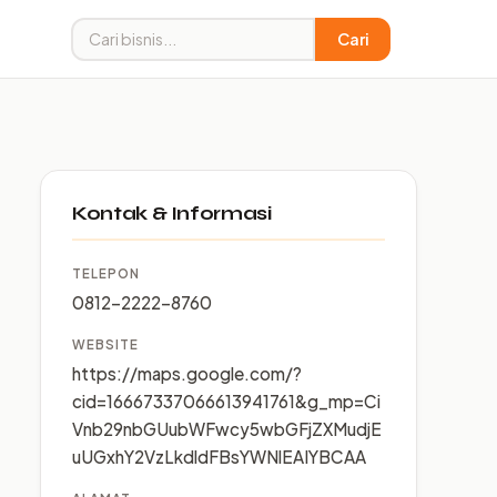
Cari
Kontak & Informasi
TELEPON
0812-2222-8760
WEBSITE
https://maps.google.com/?
cid=16667337066613941761&g_mp=Ci
Vnb29nbGUubWFwcy5wbGFjZXMudjE
uUGxhY2VzLkdldFBsYWNlEAIYBCAA