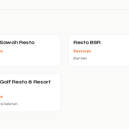
 Sawah Resto
Resto BSR
an
Restoran
Banten
 Golf Resto & Resort
an
a Selatan