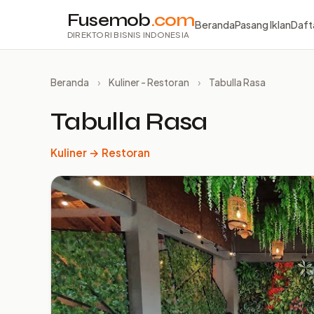
Fusemob
.com
Beranda
Pasang Iklan
Daft
DIREKTORI BISNIS INDONESIA
Beranda
›
Kuliner - Restoran
›
Tabulla Rasa
Tabulla Rasa
Kuliner → Restoran