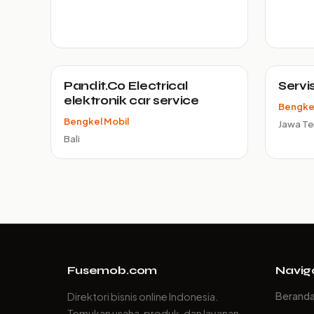
Pandit.Co Electrical
Servi
elektronik car service
Bengkel
Bengkel Mobil
Jawa T
Bali
Fusemob.com
Navig
Berand
Direktori bisnis online Indonesia.
Temukan usaha, produk, dan layanan