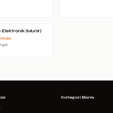
s Elektronik (Munir)
 Mobil
engah
asi
Kategori Bisnis
a