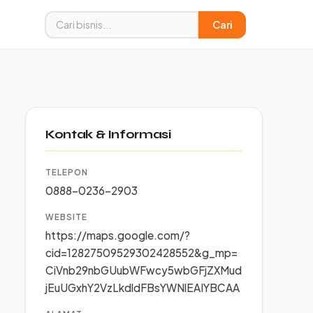
Cari
Kontak & Informasi
TELEPON
0888-0236-2903
WEBSITE
https://maps.google.com/?
cid=12827509529302428552&g_mp=
CiVnb29nbGUubWFwcy5wbGFjZXMud
jEuUGxhY2VzLkdldFBsYWNlEAIYBCAA