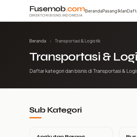
Fusemob
.com
Beranda
Pasang Iklan
Daft
DIREKTORI BISNIS INDONESIA
Beranda
›
Transportasi & Logistik
Transportasi & Logi
Daftar kategori dan bisnis di Transportasi & Logi
Sub Kategori
Angkutan Barang
Bus