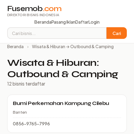
Fusemob
.com
DIREKTORI BISNIS INDONESIA
Beranda
Pasang Iklan
Daftar
Login
Cari
Beranda
›
Wisata & Hiburan → Outbound & Camping
Wisata & Hiburan:
Outbound & Camping
12 bisnis terdaftar
Bumi Perkemahan Kampung Cilebu
Banten
0856-9765-7996