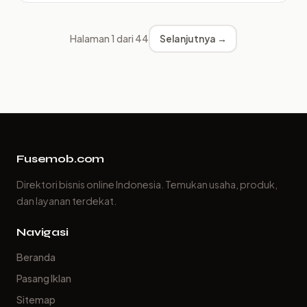
Halaman 1 dari 44
Selanjutnya →
Fusemob.com
Direktori bisnis online Indonesia. Temukan usaha, produk,
dan layanan terdekat.
Navigasi
Beranda
Pasang Iklan
Sitemap