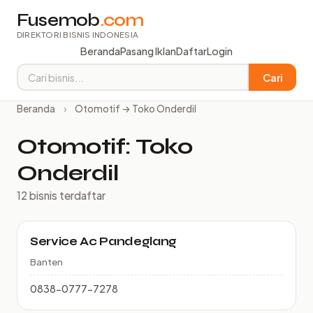
Fusemob
.com
DIREKTORI BISNIS INDONESIA
Beranda
Pasang Iklan
Daftar
Login
Cari
Beranda
›
Otomotif → Toko Onderdil
Otomotif: Toko
Onderdil
12 bisnis terdaftar
Service Ac Pandeglang
Banten
0838-0777-7278