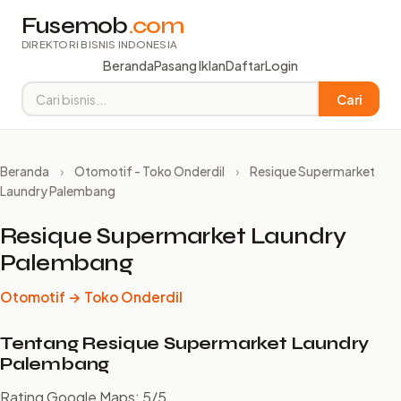
Fusemob
.com
DIREKTORI BISNIS INDONESIA
Beranda
Pasang Iklan
Daftar
Login
Cari
Beranda
›
Otomotif - Toko Onderdil
›
Resique Supermarket
Laundry Palembang
Resique Supermarket Laundry
Palembang
Otomotif → Toko Onderdil
Tentang Resique Supermarket Laundry
Palembang
Rating Google Maps: 5/5