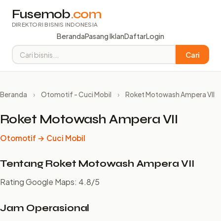
Fusemob
.com
DIREKTORI BISNIS INDONESIA
Beranda
Pasang Iklan
Daftar
Login
Cari
Beranda
›
Otomotif - Cuci Mobil
›
Roket Motowash Ampera VII
Roket Motowash Ampera VII
Otomotif → Cuci Mobil
Tentang Roket Motowash Ampera VII
Rating Google Maps: 4.8/5
Jam Operasional