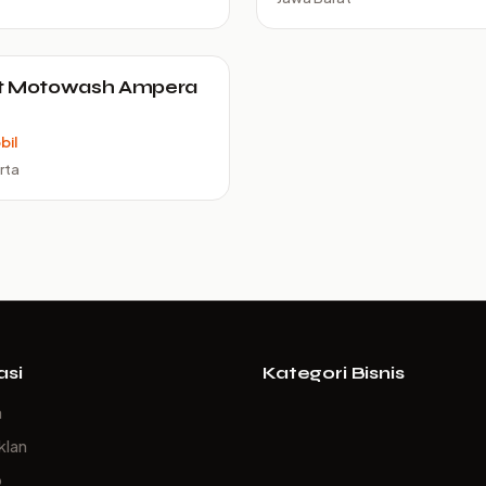
t Motowash Ampera
bil
rta
asi
Kategori Bisnis
a
klan
p