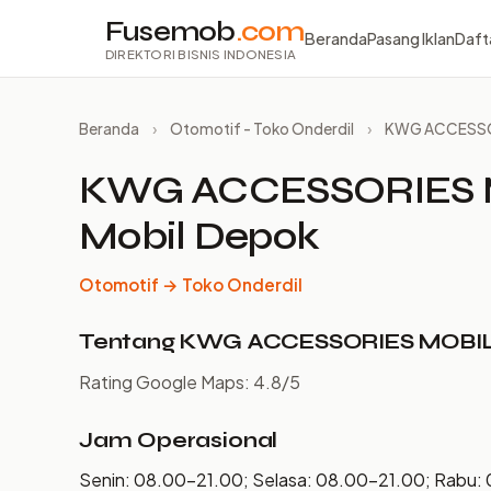
Fusemob
.com
Beranda
Pasang Iklan
Daft
DIREKTORI BISNIS INDONESIA
Beranda
›
Otomotif - Toko Onderdil
›
KWG ACCESSORI
KWG ACCESSORIES MO
Mobil Depok
Otomotif → Toko Onderdil
Tentang KWG ACCESSORIES MOBIL | 
Rating Google Maps: 4.8/5
Jam Operasional
Senin: 08.00–21.00; Selasa: 08.00–21.00; Rabu: