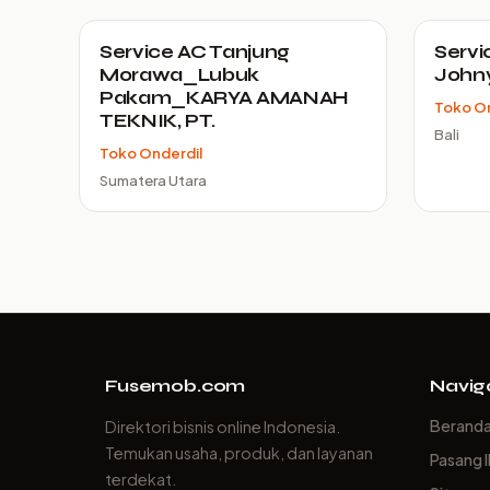
Service AC Tanjung
Servic
Morawa_Lubuk
Johny
Pakam_KARYA AMANAH
Toko On
TEKNIK, PT.
Bali
Toko Onderdil
Sumatera Utara
Fusemob.com
Navig
Berand
Direktori bisnis online Indonesia.
Temukan usaha, produk, dan layanan
Pasang I
terdekat.