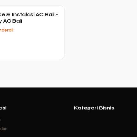
e & Instalasi AC Bali -
 AC Bali
derdil
asi
Kategori Bisnis
a
klan