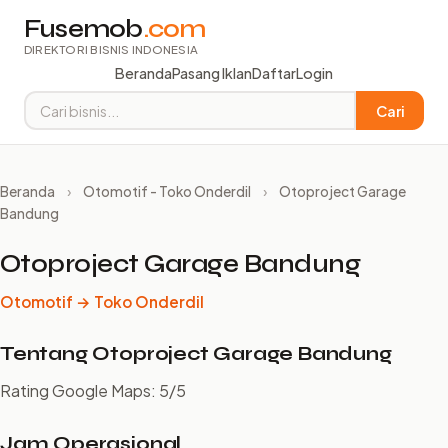
Fusemob
.com
DIREKTORI BISNIS INDONESIA
Beranda
Pasang Iklan
Daftar
Login
Cari
Beranda
›
Otomotif - Toko Onderdil
›
Otoproject Garage
Bandung
Otoproject Garage Bandung
Otomotif → Toko Onderdil
Tentang Otoproject Garage Bandung
Rating Google Maps: 5/5
Jam Operasional