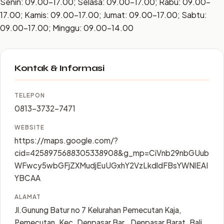
Senin: 09.00–17.00; Selasa: 09.00–17.00; Rabu: 09.00–
17.00; Kamis: 09.00–17.00; Jumat: 09.00–17.00; Sabtu:
09.00–17.00; Minggu: 09.00–14.00
Kontak & Informasi
TELEPON
0813-3732-7471
WEBSITE
https://maps.google.com/?
cid=4258975688305338908&g_mp=CiVnb29nbGUub
WFwcy5wbGFjZXMudjEuUGxhY2VzLkdldFBsYWNlEAI
YBCAA
ALAMAT
Jl.Gunung Batur no 7 Kelurahan Pemecutan Kaja,
Pemecutan, Kec. Denpasar Bar., Denpasar Barat, Bali