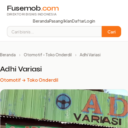
Fusemob
.com
DIREKTORI BISNIS INDONESIA
Beranda
Pasang Iklan
Daftar
Login
Cari
Beranda
›
Otomotif - Toko Onderdil
›
Adhi Variasi
Adhi Variasi
Otomotif → Toko Onderdil