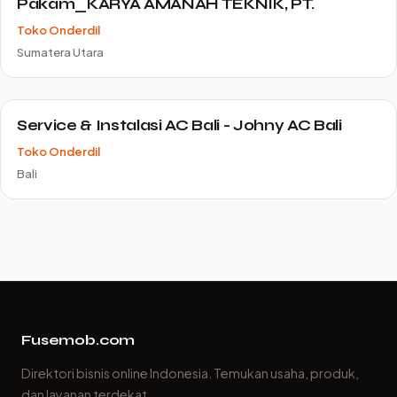
Pakam_KARYA AMANAH TEKNIK, PT.
Toko Onderdil
Sumatera Utara
Service & Instalasi AC Bali - Johny AC Bali
Toko Onderdil
Bali
Fusemob.com
Direktori bisnis online Indonesia. Temukan usaha, produk,
dan layanan terdekat.