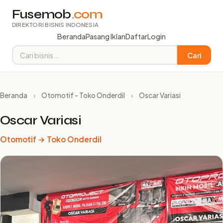
Fusemob
.com
DIREKTORI BISNIS INDONESIA
Beranda
Pasang Iklan
Daftar
Login
Cari
Beranda
›
Otomotif - Toko Onderdil
›
Oscar Variasi
Oscar Variasi
Otomotif → Toko Onderdil