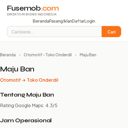
Fusemob
.com
DIREKTORI BISNIS INDONESIA
Beranda
Pasang Iklan
Daftar
Login
Cari
Beranda
›
Otomotif - Toko Onderdil
›
Maju Ban
Maju Ban
Otomotif → Toko Onderdil
Tentang Maju Ban
Rating Google Maps: 4.3/5
Jam Operasional