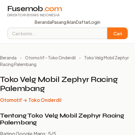
Fusemob
.com
DIREKTORI BISNIS INDONESIA
Beranda
Pasang Iklan
Daftar
Login
Cari
Beranda
›
Otomotif - Toko Onderdil
›
Toko Velg Mobil Zephyr
Racing Palembang
Toko Velg Mobil Zephyr Racing
Palembang
Otomotif → Toko Onderdil
Tentang Toko Velg Mobil Zephyr Racing
Palembang
Rating Google Maps: 5/5