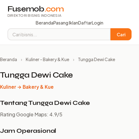
Fusemob
.com
DIREKTORI BISNIS INDONESIA
Beranda
Pasang Iklan
Daftar
Login
Cari
Beranda
›
Kuliner - Bakery & Kue
›
Tungga Dewi Cake
Tungga Dewi Cake
Kuliner → Bakery & Kue
Tentang Tungga Dewi Cake
Rating Google Maps: 4.9/5
Jam Operasional