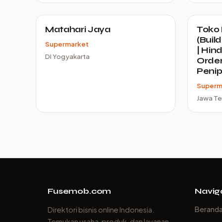
Matahari Jaya
Toko
(Buil
Supermarket
| Hind
DI Yogyakarta
Order
Peni
Superm
Jawa T
Fusemob.com
Navig
Berand
Direktori bisnis online Indonesia.
Temukan usaha, produk, dan layanan