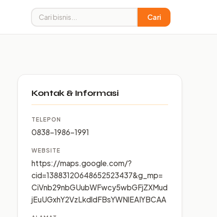
Cari
Kontak & Informasi
TELEPON
0838-1986-1991
WEBSITE
https://maps.google.com/?
cid=13883120648652523437&g_mp=
CiVnb29nbGUubWFwcy5wbGFjZXMud
jEuUGxhY2VzLkdldFBsYWNlEAIYBCAA