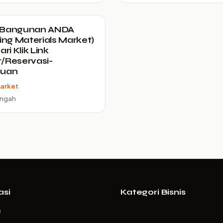
 Bangunan ANDA
ding Materials Market)
ari Klik Link
/Reservasi-
puan
arket
engah
asi
Kategori Bisnis
a