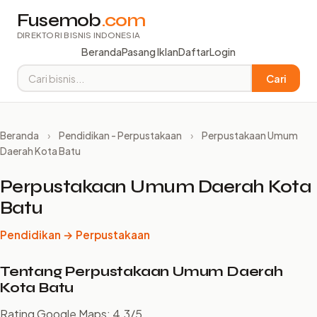
Fusemob
.com
DIREKTORI BISNIS INDONESIA
Beranda
Pasang Iklan
Daftar
Login
Cari
Beranda
›
Pendidikan - Perpustakaan
›
Perpustakaan Umum
Daerah Kota Batu
Perpustakaan Umum Daerah Kota
Batu
Pendidikan → Perpustakaan
Tentang Perpustakaan Umum Daerah
Kota Batu
Rating Google Maps: 4.3/5