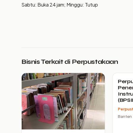
Sabtu: Buka 24 jam; Minggu: Tutup
Bisnis Terkait di Perpustakaan
Perpu
Pene
Instr
(BPSI
Perpus
Banten