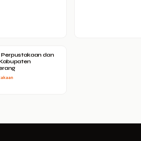
 Perpustakaan dan
 Kabupaten
erang
takaan