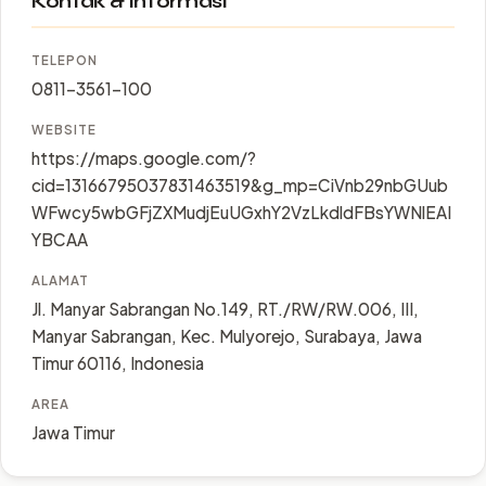
Kontak & Informasi
TELEPON
0811-3561-100
WEBSITE
https://maps.google.com/?
cid=13166795037831463519&g_mp=CiVnb29nbGUub
WFwcy5wbGFjZXMudjEuUGxhY2VzLkdldFBsYWNlEAI
YBCAA
ALAMAT
Jl. Manyar Sabrangan No.149, RT./RW/RW.006, III,
Manyar Sabrangan, Kec. Mulyorejo, Surabaya, Jawa
Timur 60116, Indonesia
AREA
Jawa Timur