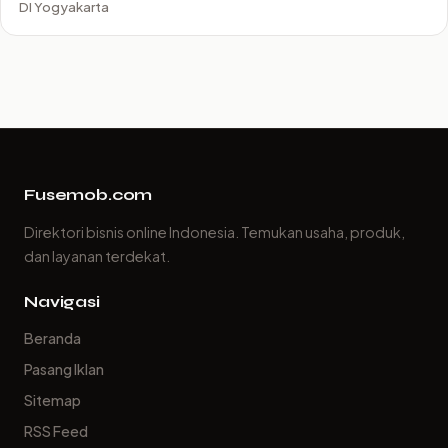
DI Yogyakarta
Fusemob.com
Direktori bisnis online Indonesia. Temukan usaha, produk,
dan layanan terdekat.
Navigasi
Beranda
Pasang Iklan
Sitemap
RSS Feed