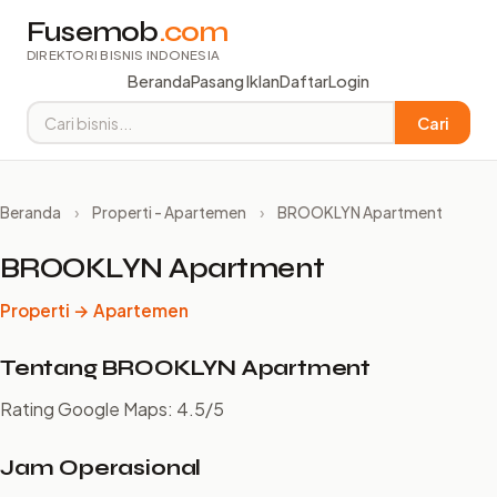
Fusemob
.com
DIREKTORI BISNIS INDONESIA
Beranda
Pasang Iklan
Daftar
Login
Cari
Beranda
›
Properti - Apartemen
›
BROOKLYN Apartment
BROOKLYN Apartment
Properti → Apartemen
Tentang BROOKLYN Apartment
Rating Google Maps: 4.5/5
Jam Operasional