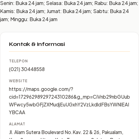
Senin: Buka 24 jam; Selasa: Buka 24 jam; Rabu: Buka 24 jam;
Kamis: Buka 24 jam; Jumat: Buka 24 jam; Sabtu: Buka 24
jam; Minggu: Buka 24 jam
Kontak & Informasi
TELEPON
(021) 30448558
WEBSITE
https://maps.google.com/?
cid=17296298929724310286&g_mp=CiVnb29nbGUub
WFwcy5wbGFjZXMudjEuUGxhY2VzLkdldFBsYWNlEAI
YBCAA
ALAMAT
Jl. Alam Sutera Boulevard No.Kav. 22 & 26, Pakualam,