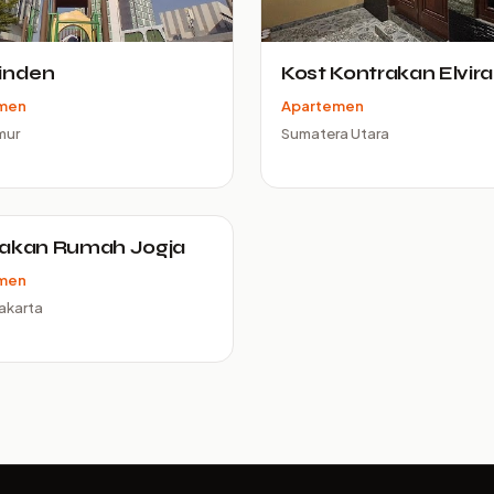
inden
Kost Kontrakan Elvira
men
Apartemen
mur
Sumatera Utara
rakan Rumah Jogja
men
akarta