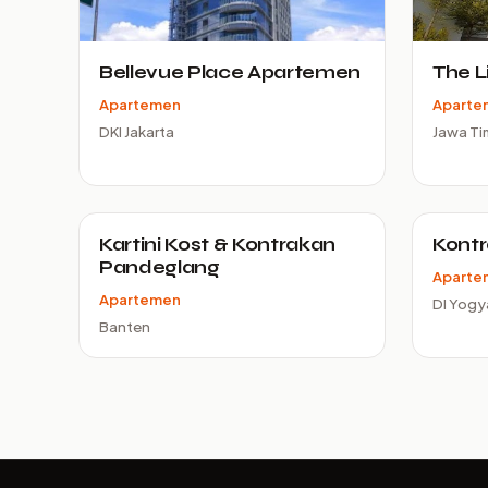
Bellevue Place Apartemen
The L
Apartemen
Aparte
DKI Jakarta
Jawa Ti
Kartini Kost & Kontrakan
Kont
Pandeglang
Aparte
Apartemen
DI Yogy
Banten