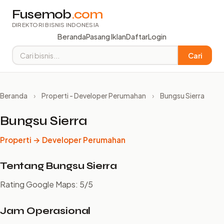
Fusemob
.com
DIREKTORI BISNIS INDONESIA
Beranda
Pasang Iklan
Daftar
Login
Cari
Beranda
›
Properti - Developer Perumahan
›
Bungsu Sierra
Bungsu Sierra
Properti → Developer Perumahan
Tentang Bungsu Sierra
Rating Google Maps: 5/5
Jam Operasional