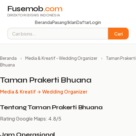
Fusemob
.com
DIREKTORI BISNIS INDONESIA
Beranda
Pasang Iklan
Daftar
Login
Cari
Beranda
›
Media & Kreatif - Wedding Organizer
›
Taman Prakerti
Bhuana
Taman Prakerti Bhuana
Media & Kreatif → Wedding Organizer
Tentang Taman Prakerti Bhuana
Rating Google Maps: 4.8/5
Jam Operasional