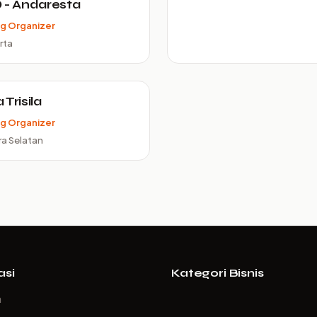
 - Andaresta
g Organizer
rta
Trisila
g Organizer
a Selatan
asi
Kategori Bisnis
a