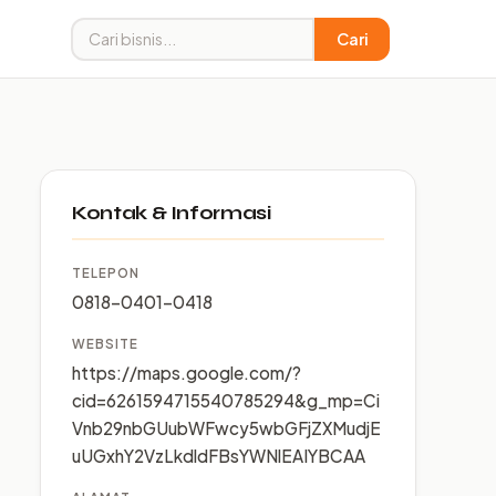
Cari
Kontak & Informasi
TELEPON
0818-0401-0418
WEBSITE
https://maps.google.com/?
cid=6261594715540785294&g_mp=Ci
Vnb29nbGUubWFwcy5wbGFjZXMudjE
uUGxhY2VzLkdldFBsYWNlEAIYBCAA