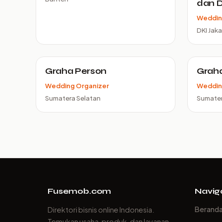
dan D
Weddin
DKI Jaka
Graha Person
Graha 
Wedding Organizer
Weddin
Sumatera Selatan
Sumater
Fusemob.com
Navig
Berand
Direktori bisnis online Indonesia.
Temukan usaha, produk, dan layanan