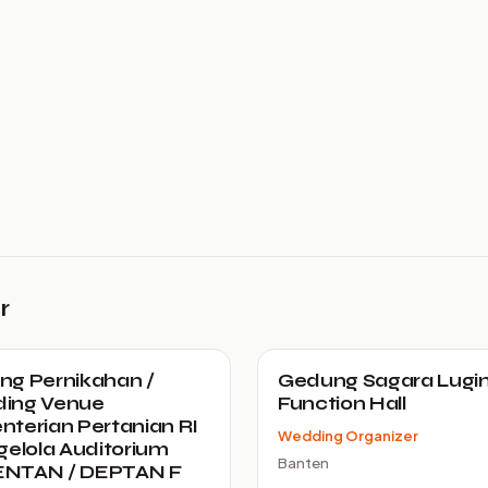
r
g Pernikahan /
Gedung Sagara Lugi
ing Venue
Function Hall
terian Pertanian RI
Wedding Organizer
gelola Auditorium
Banten
NTAN / DEPTAN F