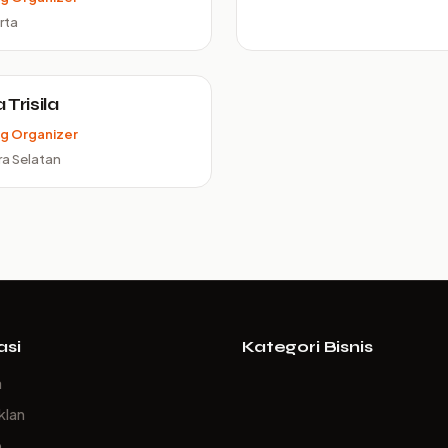
rta
Trisila
g Organizer
a Selatan
asi
Kategori Bisnis
a
klan
p