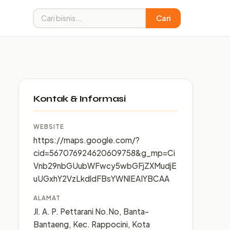
Cari
Kontak & Informasi
WEBSITE
https://maps.google.com/?
cid=567076924620609758&g_mp=Ci
Vnb29nbGUubWFwcy5wbGFjZXMudjE
uUGxhY2VzLkdldFBsYWNlEAIYBCAA
ALAMAT
Jl. A. P. Pettarani No.No, Banta-
Bantaeng, Kec. Rappocini, Kota