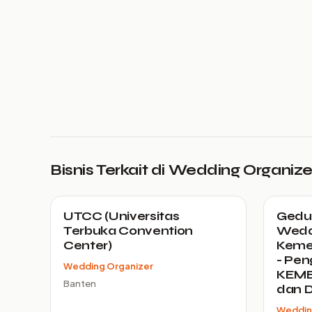
Bisnis Terkait di Wedding Organize
UTCC (Universitas
Gedun
Terbuka Convention
Wedd
Center)
Kemen
- Pen
Wedding Organizer
KEME
Banten
dan D
Weddin