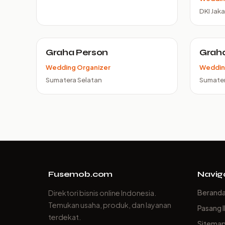
DKI Jaka
Graha Person
Graha 
Wedding Organizer
Weddin
Sumatera Selatan
Sumater
Fusemob.com
Navig
Berand
Direktori bisnis online Indonesia.
Temukan usaha, produk, dan layanan
Pasang I
terdekat.
Sitema