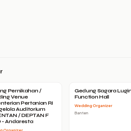
r
g Pernikahan /
Gedung Sagara Lugi
ing Venue
Function Hall
terian Pertanian RI
Wedding Organizer
gelola Auditorium
Banten
NTAN / DEPTAN F
 - Andaresta
g Organizer