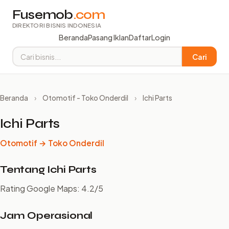
Fusemob
.com
DIREKTORI BISNIS INDONESIA
Beranda
Pasang Iklan
Daftar
Login
Cari
Beranda
›
Otomotif - Toko Onderdil
›
Ichi Parts
Ichi Parts
Otomotif → Toko Onderdil
Tentang Ichi Parts
Rating Google Maps: 4.2/5
Jam Operasional