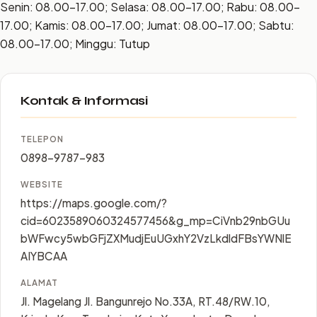
Senin: 08.00–17.00; Selasa: 08.00–17.00; Rabu: 08.00–
17.00; Kamis: 08.00–17.00; Jumat: 08.00–17.00; Sabtu:
08.00–17.00; Minggu: Tutup
Kontak & Informasi
TELEPON
0898-9787-983
WEBSITE
https://maps.google.com/?
cid=6023589060324577456&g_mp=CiVnb29nbGUu
bWFwcy5wbGFjZXMudjEuUGxhY2VzLkdldFBsYWNlE
AIYBCAA
ALAMAT
Jl. Magelang Jl. Bangunrejo No.33A, RT.48/RW.10,