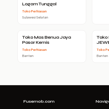
Logam Tunggal
Toko Perhiasan
Sulawesi Selatan
Toko Mas Benua Jaya
Toko
Pasar Kemis
JEW
Toko Perhiasan
Toko Pe
Banten
Banten
Fusemob.com
Navig