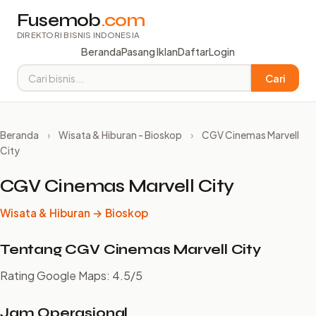
Fusemob
.com
DIREKTORI BISNIS INDONESIA
Beranda
Pasang Iklan
Daftar
Login
Cari
Beranda
›
Wisata & Hiburan - Bioskop
›
CGV Cinemas Marvell
City
CGV Cinemas Marvell City
Wisata & Hiburan → Bioskop
Tentang CGV Cinemas Marvell City
Rating Google Maps: 4.5/5
Jam Operasional