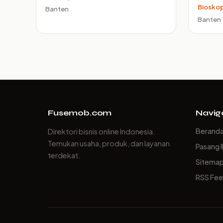
Biosko
Banten
Banten
Fusemob.com
Navig
Berand
Direktori bisnis online Indonesia.
Temukan usaha, produk, dan layanan
Pasang I
terdekat.
Sitema
RSS Fe