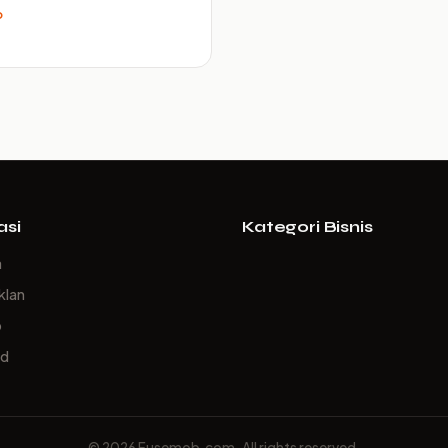
p
asi
Kategori Bisnis
a
klan
p
ed
© 2026 Fusemob.com. All rights reserved.