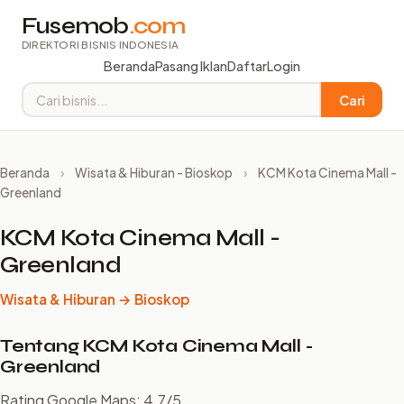
Fusemob
.com
DIREKTORI BISNIS INDONESIA
Beranda
Pasang Iklan
Daftar
Login
Cari
Beranda
›
Wisata & Hiburan - Bioskop
›
KCM Kota Cinema Mall -
Greenland
KCM Kota Cinema Mall -
Greenland
Wisata & Hiburan → Bioskop
Tentang KCM Kota Cinema Mall -
Greenland
Rating Google Maps: 4.7/5