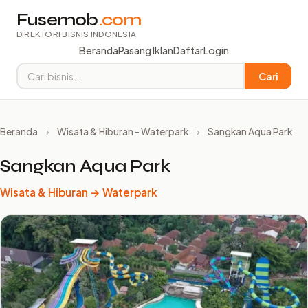
Fusemob
.com
DIREKTORI BISNIS INDONESIA
Beranda
Pasang Iklan
Daftar
Login
Cari
Beranda
›
Wisata & Hiburan - Waterpark
›
Sangkan Aqua Park
Sangkan Aqua Park
Wisata & Hiburan → Waterpark