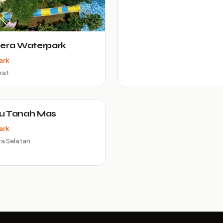
sera Waterpark
ark
rat
u Tanah Mas
ark
a Selatan