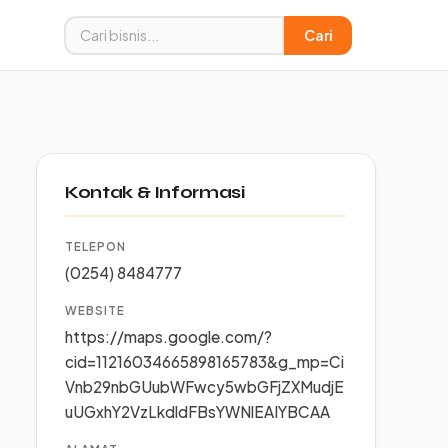
Cari
Kontak & Informasi
TELEPON
(0254) 8484777
WEBSITE
https://maps.google.com/?
cid=11216034665898165783&g_mp=Ci
Vnb29nbGUubWFwcy5wbGFjZXMudjE
uUGxhY2VzLkdldFBsYWNlEAIYBCAA