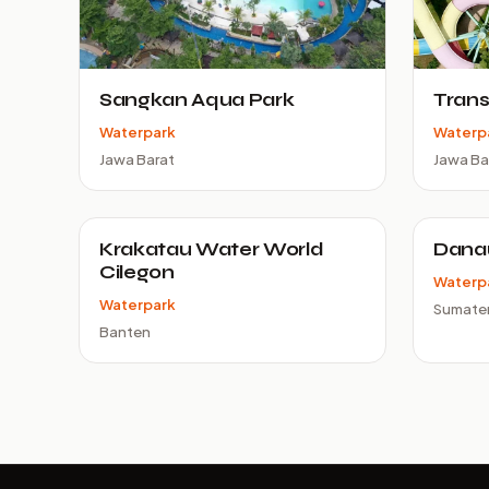
Sangkan Aqua Park
Tran
Waterpark
Waterp
Jawa Barat
Jawa Ba
Krakatau Water World
Dana
Cilegon
Waterp
Waterpark
Sumater
Banten