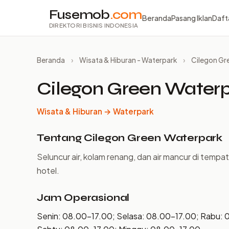
Fusemob
.com
Beranda
Pasang Iklan
Daft
DIREKTORI BISNIS INDONESIA
Beranda
›
Wisata & Hiburan - Waterpark
›
Cilegon Gr
Cilegon Green Water
Wisata & Hiburan → Waterpark
Tentang Cilegon Green Waterpark
Seluncur air, kolam renang, dan air mancur di tem
hotel.
Jam Operasional
Senin: 08.00–17.00; Selasa: 08.00–17.00; Rabu: 