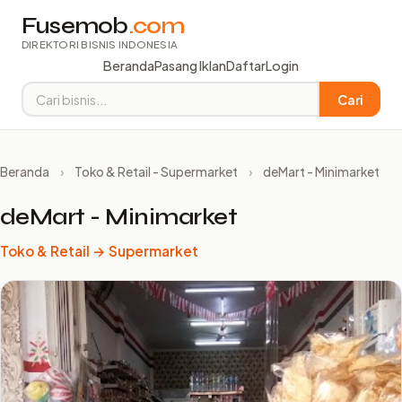
Fusemob
.com
DIREKTORI BISNIS INDONESIA
Beranda
Pasang Iklan
Daftar
Login
Cari
Beranda
›
Toko & Retail - Supermarket
›
deMart - Minimarket
deMart - Minimarket
Toko & Retail → Supermarket