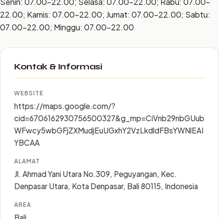
Senin: 07.00–22.00; Selasa: 07.00–22.00; Rabu: 07.00–
22.00; Kamis: 07.00–22.00; Jumat: 07.00–22.00; Sabtu:
07.00–22.00; Minggu: 07.00–22.00
Kontak & Informasi
WEBSITE
https://maps.google.com/?
cid=6706162930756500327&g_mp=CiVnb29nbGUub
WFwcy5wbGFjZXMudjEuUGxhY2VzLkdldFBsYWNlEAI
YBCAA
ALAMAT
Jl. Ahmad Yani Utara No.309, Peguyangan, Kec.
Denpasar Utara, Kota Denpasar, Bali 80115, Indonesia
AREA
Bali