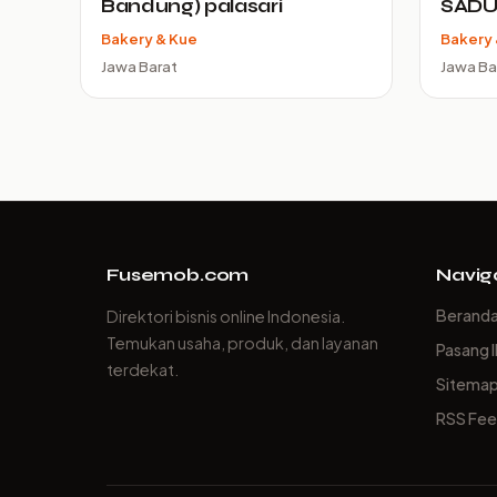
Bandung) palasari
SAD
Bakery & Kue
Bakery 
Jawa Barat
Jawa Ba
Fusemob.com
Navig
Berand
Direktori bisnis online Indonesia.
Temukan usaha, produk, dan layanan
Pasang I
terdekat.
Sitema
RSS Fe