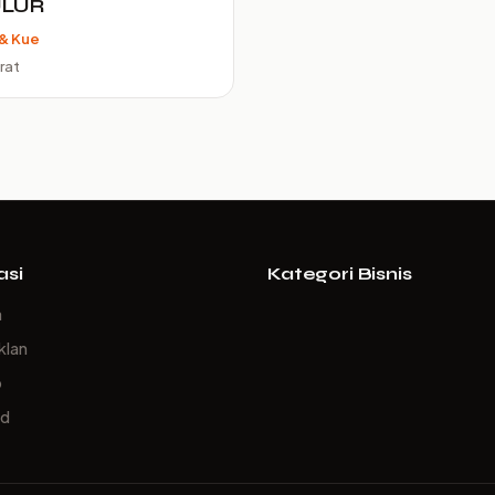
ULUR
& Kue
rat
asi
Kategori Bisnis
a
klan
p
ed