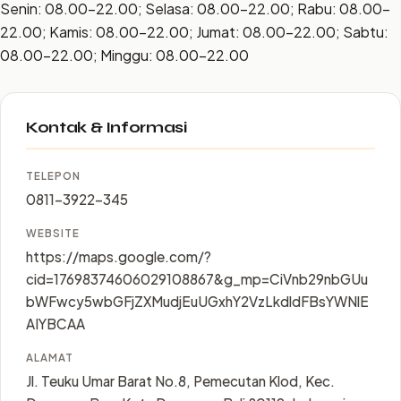
Senin: 08.00–22.00; Selasa: 08.00–22.00; Rabu: 08.00–
22.00; Kamis: 08.00–22.00; Jumat: 08.00–22.00; Sabtu:
08.00–22.00; Minggu: 08.00–22.00
Kontak & Informasi
TELEPON
0811-3922-345
WEBSITE
https://maps.google.com/?
cid=17698374606029108867&g_mp=CiVnb29nbGUu
bWFwcy5wbGFjZXMudjEuUGxhY2VzLkdldFBsYWNlE
AIYBCAA
ALAMAT
Jl. Teuku Umar Barat No.8, Pemecutan Klod, Kec.