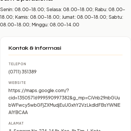
Senin: 08.00–18.00; Selasa: 08.00–18.00; Rabu: 08.00–
18.00; Kamis: 08.00–18.00; Jumat: 08.00–18.00; Sabtu:
08.00–18.00; Minggu: 08.00–14.00
Kontak & Informasi
TELEPON
(0711) 351389
WEBSITE
https://maps.google.com/?
cid=13505716999590997382&g_mp=CiVnb29nbGUu
bWFwcy5wbGFjZXMudjEuUGxhY2VzLkdldFBsYWNlE
AIYBCAA
ALAMAT
Jl. Segaran No.274, 14 Ilir, Kec. Ilir Tim. I, Kota