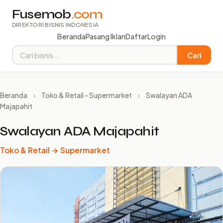
Fusemob
.com
DIREKTORI BISNIS INDONESIA
Beranda
Pasang Iklan
Daftar
Login
Cari
Beranda
›
Toko & Retail - Supermarket
›
Swalayan ADA
Majapahit
Swalayan ADA Majapahit
Toko & Retail → Supermarket