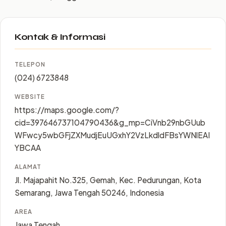
Kontak & Informasi
TELEPON
(024) 6723848
WEBSITE
https://maps.google.com/?
cid=397646737104790436&g_mp=CiVnb29nbGUub
WFwcy5wbGFjZXMudjEuUGxhY2VzLkdldFBsYWNlEAI
YBCAA
ALAMAT
Jl. Majapahit No.325, Gemah, Kec. Pedurungan, Kota
Semarang, Jawa Tengah 50246, Indonesia
AREA
Jawa Tengah