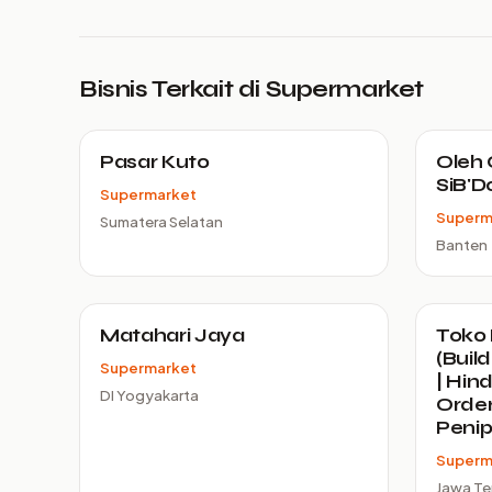
Bisnis Terkait di Supermarket
Pasar Kuto
Oleh 
SiB'D
Supermarket
Superm
Sumatera Selatan
Banten
Matahari Jaya
Toko
(Buil
Supermarket
| Hind
DI Yogyakarta
Order
Peni
Superm
Jawa T