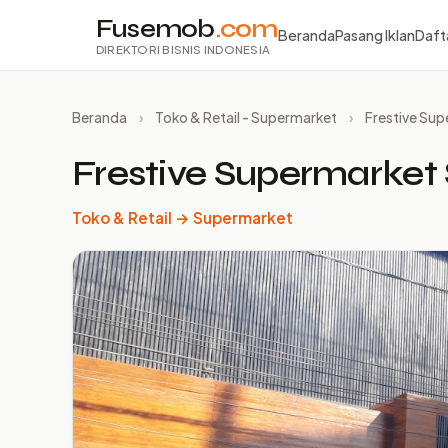
Fusemob
.com
Beranda
Pasang Iklan
Daft
DIREKTORI BISNIS INDONESIA
Beranda
›
Toko & Retail - Supermarket
›
Frestive Sup
Frestive Supermarket
Toko & Retail → Supermarket