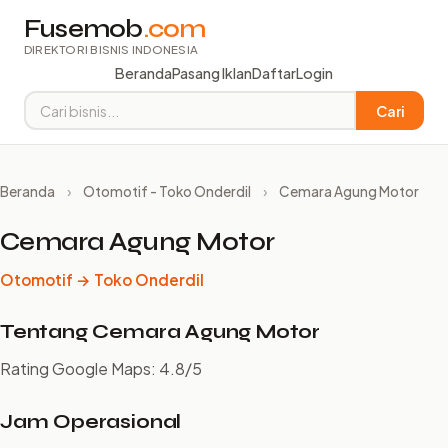
Fusemob
.com
DIREKTORI BISNIS INDONESIA
Beranda
Pasang Iklan
Daftar
Login
Cari
Beranda
›
Otomotif - Toko Onderdil
›
Cemara Agung Motor
Cemara Agung Motor
Otomotif → Toko Onderdil
Tentang Cemara Agung Motor
Rating Google Maps: 4.8/5
Jam Operasional