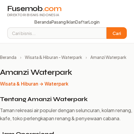
Fusemob
.com
DIREKTORI BISNIS INDONESIA
Beranda
Pasang Iklan
Daftar
Login
Cari
Beranda
›
Wisata & Hiburan - Waterpark
›
Amanzi Waterpark
Amanzi Waterpark
Wisata & Hiburan → Waterpark
Tentang Amanzi Waterpark
Taman rekreasi air populer dengan seluncuran, kolam renang,
kafe, toko perlengkapan renang & penyewaan cabana.